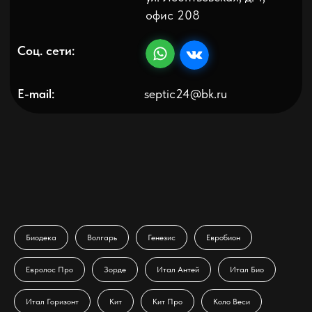
Политика конфиденциальности
Биодека
Волгарь
Генезис
Евробион
Евролос Про
Зорде
Итал Антей
Итал Био
Итал Горизонт
Кит
Кит Про
Коло Веси