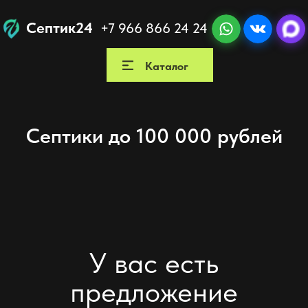
Септик24
+7 966 866 24 24
Каталог
Как мы работаем
Вы
Септики до 100 000 рублей
У вас есть
предложение
от другой компании?
Мы гарантируем более выгодное предложение
с сохранением всех гарантий и качественным
монтажом по регламенту завода