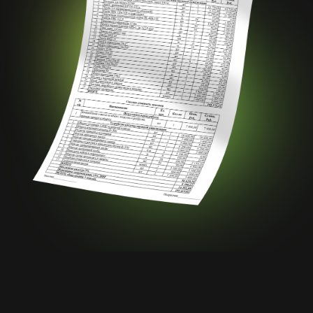
Наши контакты
ИП Василевский А.Э.
ИНН 781696172509
ОГРНИП 322784700142970
Номер телефона:
+7 966 866 24 24
г. Петергоф,
Адрес:
ул. Леонтьевская, д. 1,
офис 208
Соц. сети: