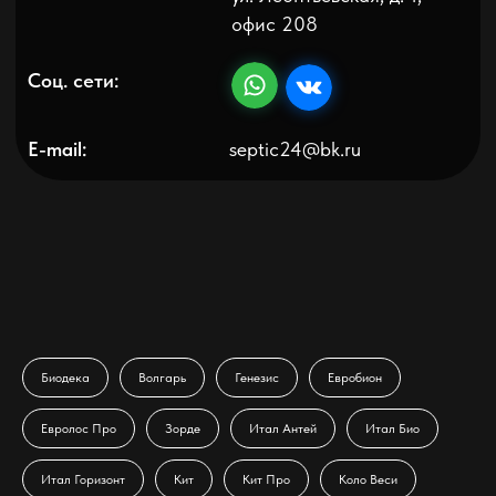
Политика конфиденциальности
Биодека
Волгарь
Генезис
Евробион
Евролос Про
Зорде
Итал Антей
Итал Био
Итал Горизонт
Кит
Кит Про
Коло Веси