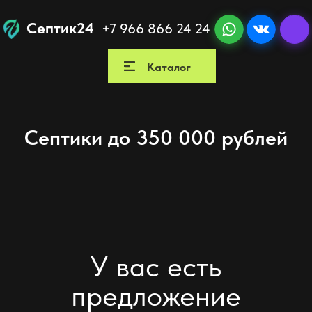
Септик24
+7 966 866 24 24
Каталог
Как мы работаем
Вы
Септики до 350 000 рублей
У вас есть
предложение
от другой компании?
Мы гарантируем более выгодное предложение
с сохранением всех гарантий и качественным
монтажом по регламенту завода