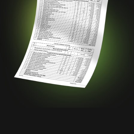
Наши контакты
ИП Василевский А.Э.
ИНН 781696172509
ОГРНИП 322784700142970
Номер телефона:
+7 966 866 24 24
г. Петергоф,
Адрес:
ул. Леонтьевская, д. 1,
офис 208
Соц. сети: